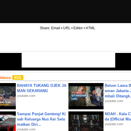
Share:
Email
•
URL
•
Editor
•
HTML
Videos
BAHAYA TUKANG OJEK JA
Belum Lama B
MAN SEKARANG
eman Jakarta 
youtube.com
mbali Ditangk.
youtube.com
Sampai Panjat Genteng! Ki
NOAH - Kala C
sah Keluarga Nus Kei Sela
da (Official M
matkan Diri...
youtube.com
youtube.com