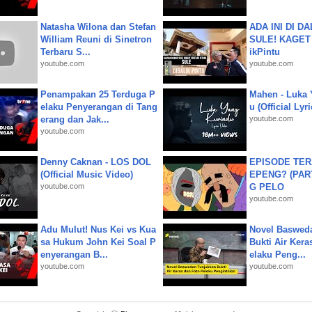
Natasha Wilona dan Stefan
ADA INI DI 
William Reuni di Sinetron
SULE! KAGET 
Terbaru S...
ikPintu
youtube.com
youtube.com
Penampakan 25 Terduga P
Mahen - Luka 
elaku Penyerangan di Tang
u (Official Lyr
erang dan Jak...
youtube.com
youtube.com
Denny Caknan - LOS DOL
EPISODE TER
(Official Music Video)
EPENG? (PART
youtube.com
G PELO
youtube.com
Adu Mulut! Nus Kei vs Kua
Novel Baswed
sa Hukum John Kei Soal P
Bukti Air Kera
enyerangan B...
elaku Peng...
youtube.com
youtube.com