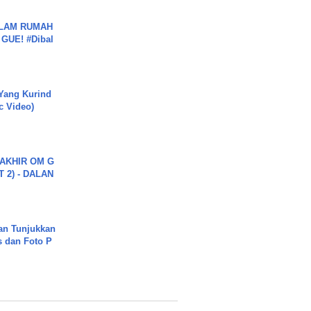
DALAM RUMAH
GUE! #Dibal
Yang Kurind
ic Video)
AKHIR OM G
 2) - DALAN
an Tunjukkan
s dan Foto P