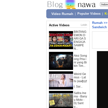
Video Rumah
|
Populer Videos
|
K
Rumah
>
Active Videos
Lebih
Sandwich 
BINTANG
EMON D
ARI GA S
ENGAJA
SAMPE
N...
Aksi Song
ong Pria i
ni yang Bi
kin Tim...
Weird Ge
nius - Lat
hi (ꦭꦛꦶ)(f
t. Sar...
Safira Ine
ma - Bany
u Moto -
Dj Sant
u...