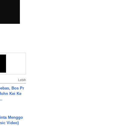
Lebih
ebas, Bos Pr
John Kei Ke
..
inta Menggo
usic Video)