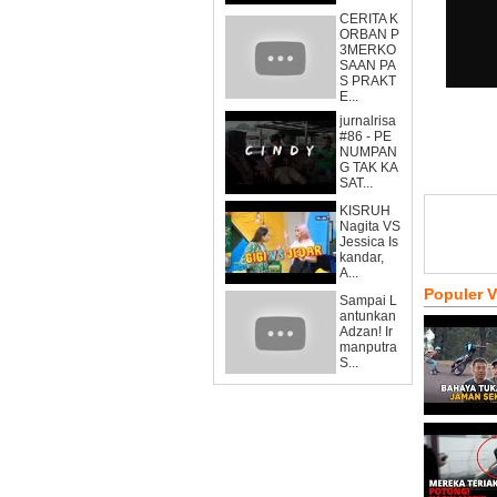
CERITA K
ORBAN P
3MERKO
SAAN PA
S PRAKT
E...
jurnalrisa
#86 - PE
NUMPAN
G TAK KA
SAT...
KISRUH
Nagita VS
Jessica Is
kandar,
A...
Populer 
Sampai L
antunkan
Adzan! Ir
manputra
S...