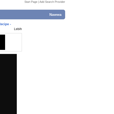
Start Page
|
Add Search Provider
Nawwa
ecipe -
Lebih