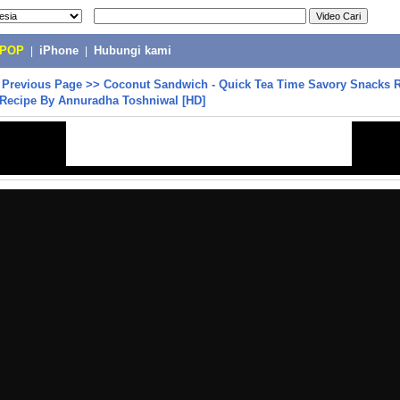
-POP
|
iPhone
|
Hubungi kami
>
Previous Page
>>
Coconut Sandwich - Quick Tea Time Savory Snacks R
Recipe By Annuradha Toshniwal [HD]