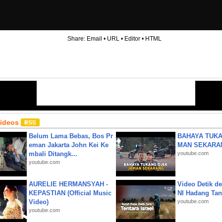
Share:
Email
•
URL
•
Editor
•
HTML
Videos
Belum Lama Bebas, Bos Pr
BAHAYA TUKA
eman Jakarta John Kei Ke
MAN SEKARA
mbali Ditangk...
youtube.com
youtube.com
AURELIE HERMANSYAH -
Video Detik det
KEPASTIAN (Official Music
NI Hadang Tank
Video)
youtube.com
youtube.com