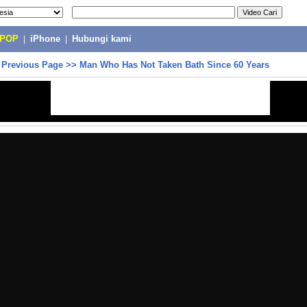
-POP
|
iPhone
|
Hubungi kami
>
Previous Page
>>
Man Who Has Not Taken Bath Since 60 Years