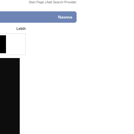
Start Page
|
Add Search Provider
Nawwa
Lebih