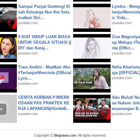
Sampai Panjat Genteng! Ki
Lyodra - Meng
sah Keluarga Nus Kei Sela
lanjurMencinta 
matkan Diri...
ic Vide...
youtube.com
youtube.com
8 KIAT HIDUP LUAR BIASA
Ziva Magnolya
UNTUK SEGALA SITUASI ||
up Melupa #Te
DIY dan Keraj...
nta (Offici...
youtube.com
youtube.com
Tiara Andini - Maafkan Aku
Nella Kharism
#TerlanjurMencinta (Official
uja [OFFICIAL
Lyric...
youtube.com
youtube.com
CERITA KORBAN P3MERK
Adu Mulut! Nu
OSAAN PAS PRAKTEK KE
sa Hukum John
RJA LAPANGAN|#GritteB...
enyerangan B.
youtube.com
youtube.com
Copyright ⓒ
Blognawa.com
. All rights reserved.