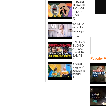
EPISODE
TERAKHI
R OM GE
PENG?
(PART
2)...
Weird Ge
nius - Lat
hi (ꦭꦛꦶ)(f
t. Sar...
BINTANG
EMON D
ARI GA S
ENGAJA
SAMPE
Populer 
N...
KISRUH
Nagita VS
Jessica Is
kandar,
A...