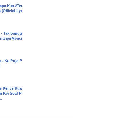
apa Kita #Ter
(Official Lyr
 - Tak Sangg
rlanjurMenci
a - Ku Puja P
]
s Kei vs Kua
 Kei Soal P
..