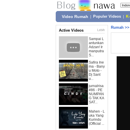
Video Rumah
|
Populer Videos
|
K
Rumah
>
Active Videos
Lebih
Sampai L
antunkan
Adzan! Ir
manputra
S...
Safira Ine
ma - Bany
u Moto -
Dj Sant
u...
jurnalrisa
#86 - PE
NUMPAN
G TAK KA
SAT...
Mahen - L
uka Yang
Kurindu
(Official ...