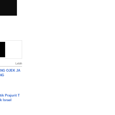
Lebih
NG OJEK JA
NG
ik Prajurit T
 Israel