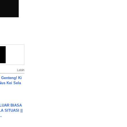
Lebih
 Genteng! Ki
Nus Kei Sela
 LUAR BIASA
 SITUASI ||
..