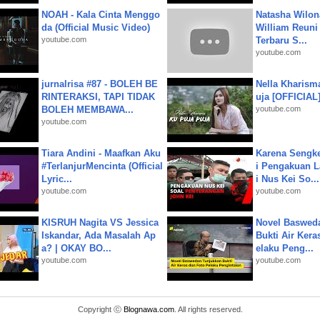
NOAH - Kala Cinta Menggo
Natasha Wilon
da (Official Music Video)
William Reuni 
youtube.com
Terbaru S...
youtube.com
jurnalrisa #87 - BOLEH BE
Nella Kharism
RINTERAKSI, TAPI TIDAK
uja [OFFICIAL
BOLEH MEMBAWA...
youtube.com
youtube.com
Tiara Andini - Maafkan Aku
Karena Sengke
#TerlanjurMencinta (Official
i Pengakuan 
Lyric...
i Nus Kei So...
youtube.com
youtube.com
KISRUH Nagita VS Jessica
Novel Baswed
Iskandar, Ada Masalah Ap
Bukti Air Kera
a? | OKAY BO...
elaku Peng...
youtube.com
youtube.com
Copyright ⓒ
Blognawa.com
. All rights reserved.