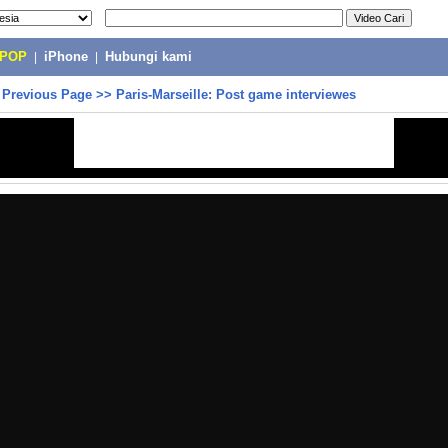
-POP
|
iPhone
|
Hubungi kami
>
Previous Page
>>
Paris-Marseille: Post game interviewes