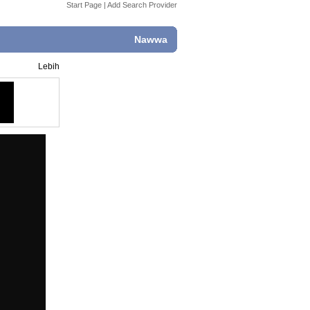
Start Page
|
Add Search Provider
Nawwa
Lebih