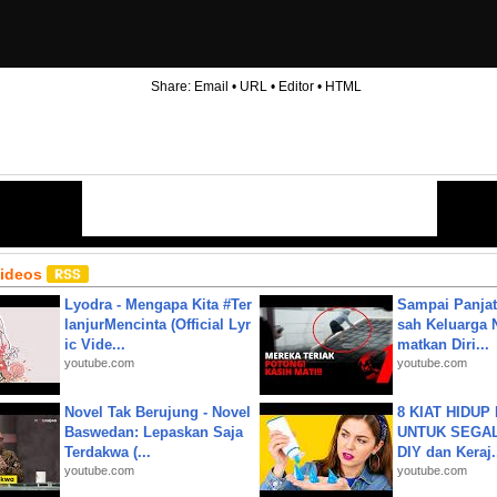
Share:
Email
•
URL
•
Editor
•
HTML
Videos
Lyodra - Mengapa Kita #Ter
Sampai Panjat
lanjurMencinta (Official Lyr
sah Keluarga 
ic Vide...
matkan Diri...
youtube.com
youtube.com
Novel Tak Berujung - Novel
8 KIAT HIDUP
Baswedan: Lepaskan Saja
UNTUK SEGALA
Terdakwa (...
DIY dan Keraj.
youtube.com
youtube.com