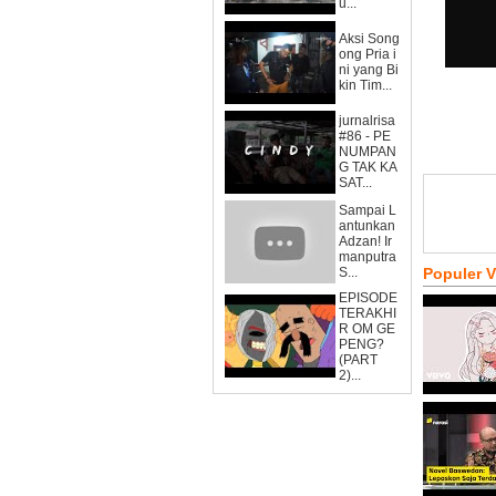
u...
Aksi Song
ong Pria i
ni yang Bi
kin Tim...
jurnalrisa
#86 - PE
NUMPAN
G TAK KA
SAT...
Sampai L
antunkan
Adzan! Ir
manputra
S...
Populer 
EPISODE
TERAKHI
R OM GE
PENG?
(PART
2)...