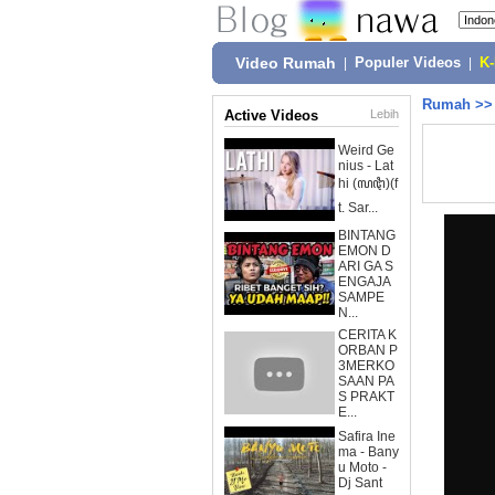
Video Rumah
|
Populer Videos
|
K
Rumah
>
Active Videos
Lebih
Weird Ge
nius - Lat
hi (ꦭꦛꦶ)(f
t. Sar...
BINTANG
EMON D
ARI GA S
ENGAJA
SAMPE
N...
CERITA K
ORBAN P
3MERKO
SAAN PA
S PRAKT
E...
Safira Ine
ma - Bany
u Moto -
Dj Sant