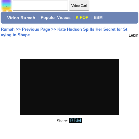
Video Rumah
|
Populer Videos
|
K-POP
|
BBM
Rumah
>>
Previous Page
>>
Kate Hudson Spills Her Secret for St
aying in Shape
Lebih
BBM
Share: