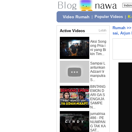
Video Rumah
|
Populer Videos
|
K
Rumah
>
Active Videos
Lebih
sai, Arjun
Aksi Song
ong Pria i
ni yang Bi
kin Tim...
Sampai L
antunkan
Adzan! Ir
manputra
S...
BINTANG
EMON D
ARI GA S
ENGAJA
SAMPE
N...
jurnalrisa
#86 - PE
NUMPAN
G TAK KA
SAT...