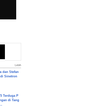
Lebih
a dan Stefan
di Sinetron
5 Terduga P
ngan di Tang
..