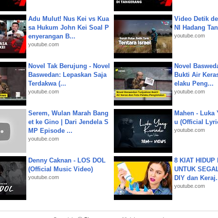
Adu Mulut! Nus Kei vs Kua
Video Detik det
sa Hukum John Kei Soal P
NI Hadang Tank
enyerangan B...
youtube.com
youtube.com
Novel Tak Berujung - Novel
Novel Baswed
Baswedan: Lepaskan Saja
Bukti Air Kera
Terdakwa (...
elaku Peng...
youtube.com
youtube.com
Serem, Wulan Marah Bang
Mahen - Luka 
et ke Gino | Dari Jendela S
u (Official Lyr
MP Episode ...
youtube.com
youtube.com
Denny Caknan - LOS DOL
8 KIAT HIDUP
(Official Music Video)
UNTUK SEGALA
youtube.com
DIY dan Keraj.
youtube.com