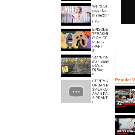
Weird Ge
nius - Lat
hi (ꦭꦛꦶ)(f
t. Sar...
EPISODE
TERAKHI
R OM GE
PENG?
(PART
2)...
Safira Ine
ma - Bany
u Moto -
Dj Sant
u...
Populer 
CERITA K
ORBAN P
3MERKO
SAAN PA
S PRAKT
E...