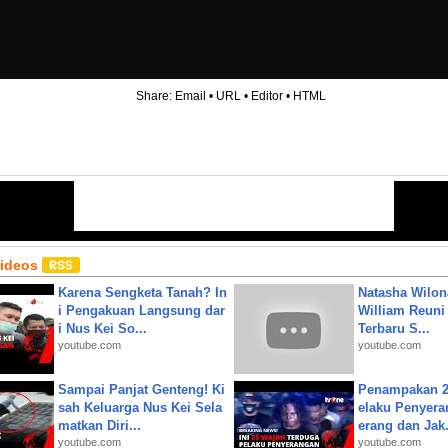
Share:
Email
•
URL
•
Editor
•
HTML
Videos
Karena Sengketa Tanah? In
Natasha Wilon
i Pengakuan Langsung dar
William Reuni 
i Nus Kei So...
Terbaru S...
youtube.com
youtube.com
Sampai Panjat Genteng! Ki
Penampakan 2
sah Keluarga Nus Kei Sela
elaku Penyera
matkan Diri...
erang dan Jak.
youtube.com
youtube.com