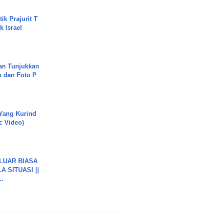
ik Prajurit T
 Israel
an Tunjukkan
s dan Foto P
Yang Kurind
ic Video)
 LUAR BIASA
 SITUASI ||
..