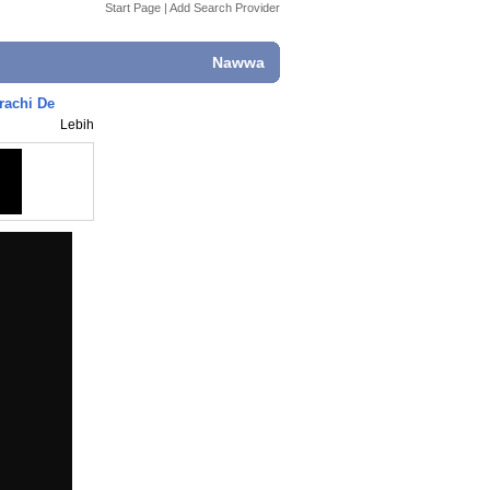
Start Page
|
Add Search Provider
Nawwa
rachi De
Lebih