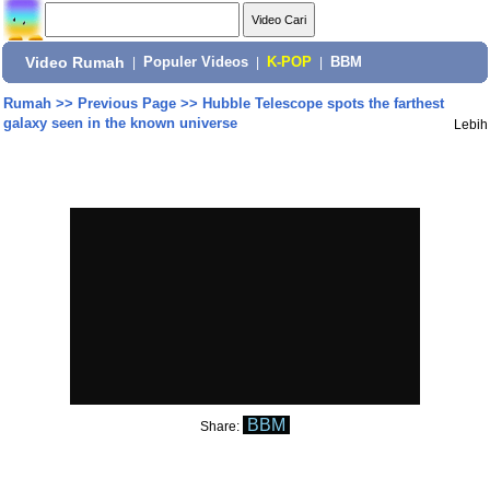
Video Rumah
|
Populer Videos
|
K-POP
|
BBM
Rumah
>>
Previous Page
>>
Hubble Telescope spots the farthest
galaxy seen in the known universe
Lebih
BBM
Share: