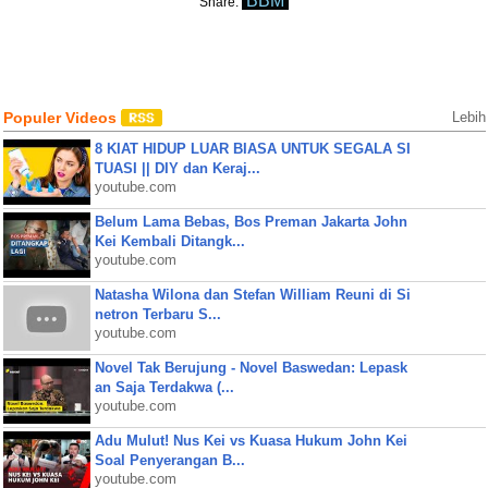
BBM
Share:
Populer Videos
Lebih
8 KIAT HIDUP LUAR BIASA UNTUK SEGALA SI
TUASI || DIY dan Keraj...
youtube.com
Belum Lama Bebas, Bos Preman Jakarta John
Kei Kembali Ditangk...
youtube.com
Natasha Wilona dan Stefan William Reuni di Si
netron Terbaru S...
youtube.com
Novel Tak Berujung - Novel Baswedan: Lepask
an Saja Terdakwa (...
youtube.com
Adu Mulut! Nus Kei vs Kuasa Hukum John Kei
Soal Penyerangan B...
youtube.com