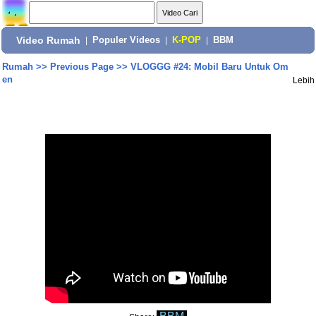
Video Rumah
|
Populer Videos
|
K-POP
|
BBM
Rumah
>>
Previous Page
>>
VLOGGG #24: Mobil Baru Untuk Om
en
Lebih