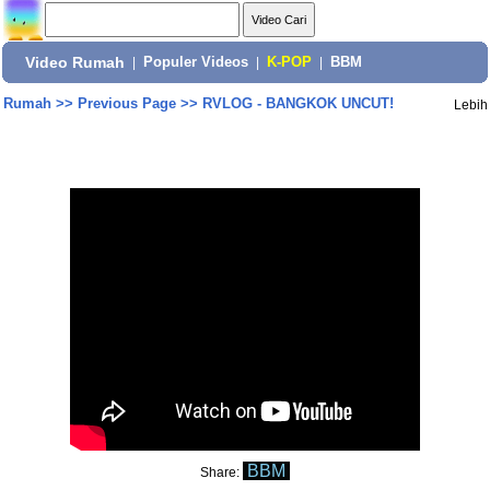
Video Rumah
|
Populer Videos
|
K-POP
|
BBM
Rumah
>>
Previous Page
>>
RVLOG - BANGKOK UNCUT!
Lebih
BBM
Share: