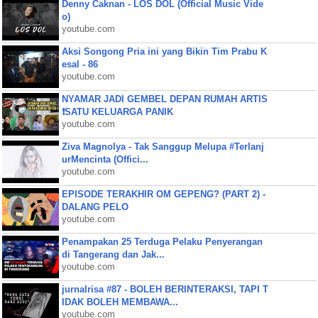
Denny Caknan - LOS DOL (Official Music Vide
o)
youtube.com
Aksi Songong Pria ini yang Bikin Tim Prabu K
esal - 86
youtube.com
NYAMAR JADI GEMBEL DEPAN RUMAH ARTIS
❗SATU KELUARGA PANIK
youtube.com
Ziva Magnolya - Tak Sanggup Melupa #Terlanj
urMencinta (Offici...
youtube.com
EPISODE TERAKHIR OM GEPENG? (PART 2) -
DALANG PELO
youtube.com
Penampakan 25 Terduga Pelaku Penyerangan
di Tangerang dan Jak...
youtube.com
jurnalrisa #87 - BOLEH BERINTERAKSI, TAPI T
IDAK BOLEH MEMBAWA...
youtube.com