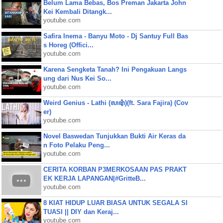
Belum Lama Bebas, Bos Preman Jakarta John
Kei Kembali Ditangk...
youtube.com
Safira Inema - Banyu Moto - Dj Santuy Full Bas
s Horeg (Offici...
youtube.com
Karena Sengketa Tanah? Ini Pengakuan Langs
ung dari Nus Kei So...
youtube.com
Weird Genius - Lathi (ꦭꦛꦶ)(ft. Sara Fajira) (Cov
er)
youtube.com
Novel Baswedan Tunjukkan Bukti Air Keras da
n Foto Pelaku Peng...
youtube.com
CERITA KORBAN P3MERKOSAAN PAS PRAKT
EK KERJA LAPANGAN|#GritteB...
youtube.com
8 KIAT HIDUP LUAR BIASA UNTUK SEGALA SI
TUASI || DIY dan Keraj...
youtube.com