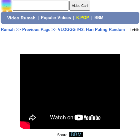
Video Rumah
|
Populer Videos
|
K-POP
|
BBM
Rumah
>>
Previous Page
>>
VLOGGG #42: Hari Paling Random
Lebih
BBM
Share: