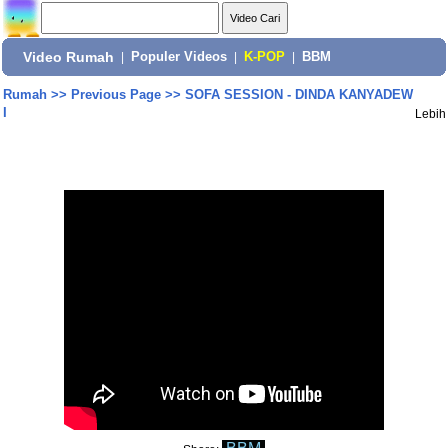
Video Rumah
|
Populer Videos
|
K-POP
|
BBM
Rumah
>>
Previous Page
>>
SOFA SESSION - DINDA KANYADEW
I
Lebih