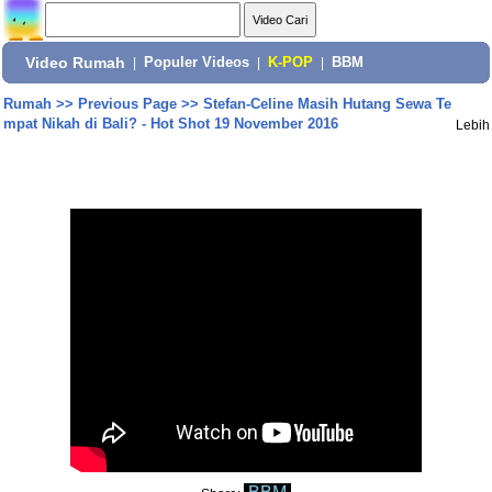
Video Rumah
|
Populer Videos
|
K-POP
|
BBM
Rumah
>>
Previous Page
>>
Stefan-Celine Masih Hutang Sewa Te
mpat Nikah di Bali? - Hot Shot 19 November 2016
Lebih