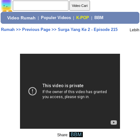
Video Rumah
|
Populer Videos
|
K-POP
|
BBM
Rumah
>>
Previous Page
>>
Surga Yang Ke 2 - Episode 215
Lebih
BBM
Share: