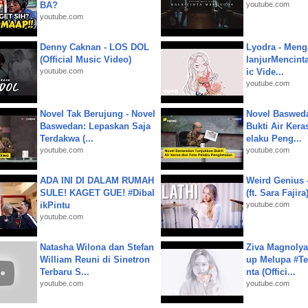
BA?
youtube.com
youtube.com
Denny Caknan - LOS DOL
Lyodra - Meng
(Official Music Video)
lanjurMencinta 
youtube.com
ic Vide...
youtube.com
Novel Tak Berujung - Novel
Novel Baswed
Baswedan: Lepaskan Saja
Bukti Air Kera
Terdakwa (...
elaku Peng...
youtube.com
youtube.com
ADA INI DI DALAM RUMAH
Weird Genius 
SULE! KAGET GUE! #Dibal
(ft. Sara Fajira
ikPintu
youtube.com
youtube.com
Natasha Wilona dan Stefan
Ziva Magnolya
William Reuni di Sinetron
up Melupa #Te
Terbaru S...
nta (Offici...
youtube.com
youtube.com