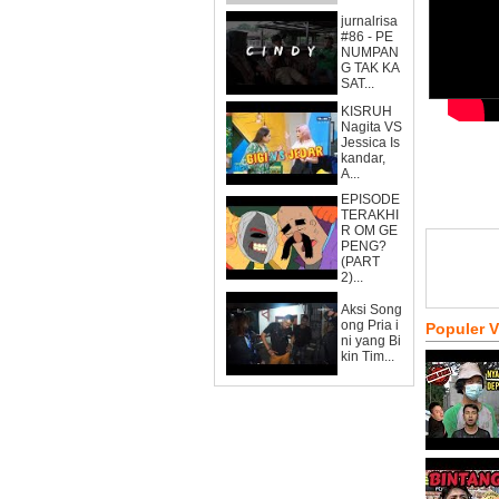
jurnalrisa
#86 - PE
NUMPAN
G TAK KA
SAT...
KISRUH
Nagita VS
Jessica Is
kandar,
A...
EPISODE
TERAKHI
R OM GE
PENG?
(PART
2)...
Aksi Song
ong Pria i
Populer 
ni yang Bi
kin Tim...