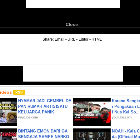
Close
6
Share:
Email
•
URL
•
Editor
•
HTML
Videos
NYAMAR JADI GEMBEL DE
Karena Sengke
PAN RUMAH ARTIS❗SATU
i Pengakuan 
KELUARGA PANIK
i Nus Kei So...
youtube.com
youtube.com
BINTANG EMON DARI GA
NOAH - Kala C
SENGAJA SAMPE NARKO
da (Official M