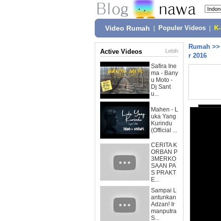
Video Rumah
|
Populer Videos
|
K
Rumah
>
Active Videos
Lebih
r 2016
Safira Ine
ma - Bany
u Moto -
Dj Sant
u...
Mahen - L
uka Yang
Kurindu
(Official ...
CERITA K
ORBAN P
3MERKO
SAAN PA
S PRAKT
E...
Sampai L
antunkan
Adzan! Ir
manputra
S...