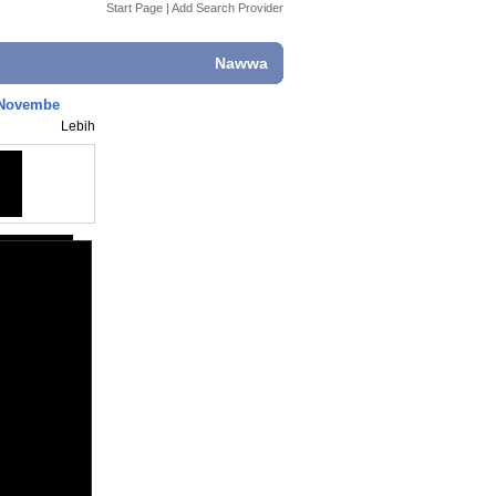
Start Page
|
Add Search Provider
Nawwa
 Novembe
Lebih