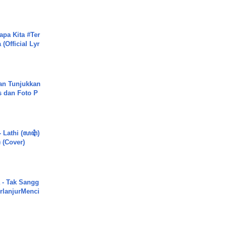
apa Kita #Ter
(Official Lyr
an Tunjukkan
s dan Foto P
- Lathi (ꦭꦛꦶ)
) (Cover)
 - Tak Sangg
rlanjurMenci