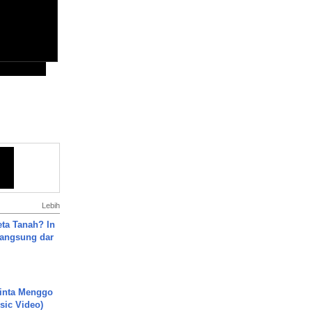
Lebih
ta Tanah? In
Langsung dar
inta Menggo
usic Video)