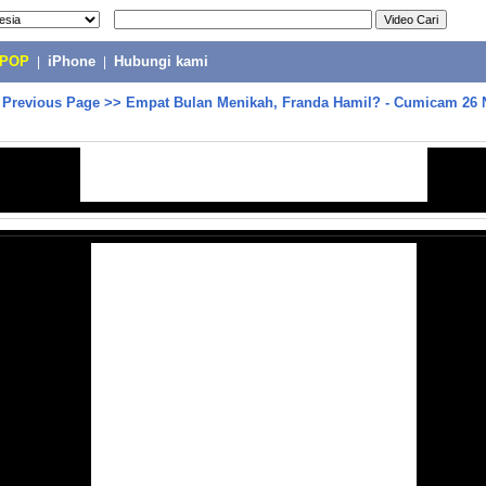
-POP
|
iPhone
|
Hubungi kami
>
Previous Page
>>
Empat Bulan Menikah, Franda Hamil? - Cumicam 26