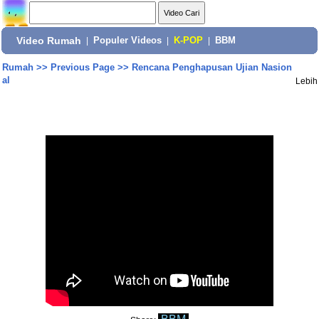
Video Rumah
|
Populer Videos
|
K-POP
|
BBM
Rumah
>>
Previous Page
>>
Rencana Penghapusan Ujian Nasion
al
Lebih