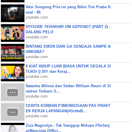
Aksi Songong Pria ini yang Bikin Tim Prabu K
esal - 86
youtube.com
EPISODE TERAKHIR OM GEPENG? (PART 2) -
DALANG PELO
youtube.com
BINTANG EMON DARI GA SENGAJA SAMPE N
ARKOBA?
youtube.com
8 KIAT HIDUP LUAR BIASA UNTUK SEGALA SI
TUASI || DIY dan Keraj...
youtube.com
Natasha Wilona dan Stefan William Reuni di Si
netron Terbaru S...
youtube.com
CERITA KORBAN P3MERKOSAAN PAS PRAKT
EK KERJA LAPANGAN|#GritteB...
youtube.com
Ziva Magnolya - Tak Sanggup Melupa #Terlanj
urMencinta (Offici...