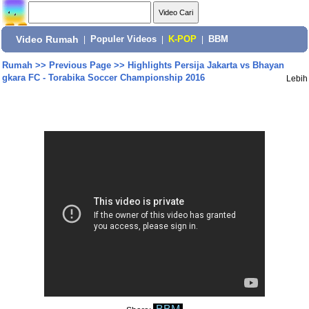
Video Rumah
|
Populer Videos
|
K-POP
|
BBM
Rumah
>>
Previous Page
>>
Highlights Persija Jakarta vs Bhayan
gkara FC - Torabika Soccer Championship 2016
Lebih