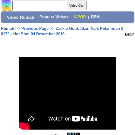
Video Rumah
|
Populer Videos
|
K-POP
|
BBM
Rumah
>>
Previous Page
>>
Zaskia Gotik Akan Naik Pelaminan 2
017? - Hot Shot 04 Desember 2016
Lebih