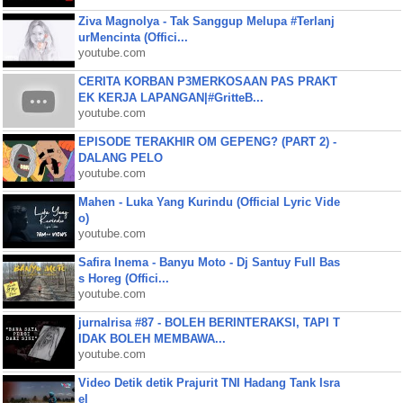
Ziva Magnolya - Tak Sanggup Melupa #Terlanj
urMencinta (Offici...
youtube.com
CERITA KORBAN P3MERKOSAAN PAS PRAKT
EK KERJA LAPANGAN|#GritteB...
youtube.com
EPISODE TERAKHIR OM GEPENG? (PART 2) -
DALANG PELO
youtube.com
Mahen - Luka Yang Kurindu (Official Lyric Vide
o)
youtube.com
Safira Inema - Banyu Moto - Dj Santuy Full Bas
s Horeg (Offici...
youtube.com
jurnalrisa #87 - BOLEH BERINTERAKSI, TAPI T
IDAK BOLEH MEMBAWA...
youtube.com
Video Detik detik Prajurit TNI Hadang Tank Isra
el