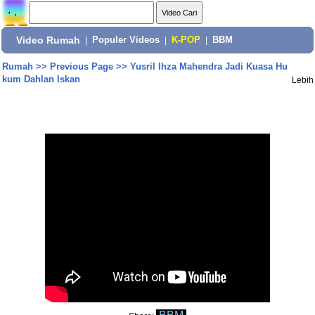
Video Rumah
|
Populer Videos
|
K-POP
|
BBM
Rumah
>>
Previous Page
>>
Yusril Ihza Mahendra Jadi Kuasa Hu
kum Dahlan Iskan
Lebih