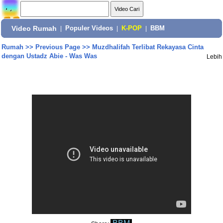
Video Rumah
|
Populer Videos
|
K-POP
|
BBM
Rumah
>>
Previous Page
>>
Muzdhalifah Terlibat Rekayasa Cinta
dengan Ustadz Abie - Was Was
Lebih