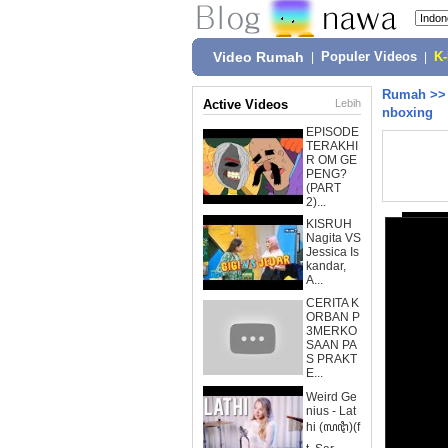
Video Rumah
|
Populer Videos
|
K
Rumah
>
Active Videos
Lebih
nboxing
EPISODE
TERAKHI
R OM GE
PENG?
(PART
2)...
KISRUH
Nagita VS
Jessica Is
kandar,
A...
CERITA K
ORBAN P
3MERKO
SAAN PA
S PRAKT
E...
Weird Ge
nius - Lat
hi (ꦭꦛꦶ)(f