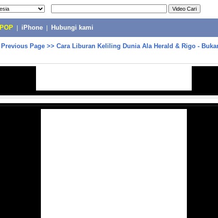
-POP
|
iPhone
|
Hubungi kami
>
Previous Page
>>
Cara Liburan Keliling Dunia Ala Herald & Rigo - Buka