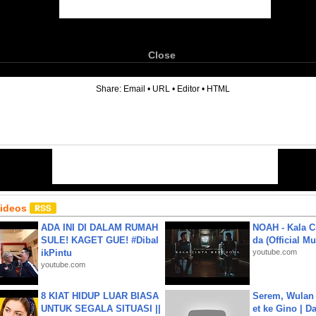
Close
6
Share:
Email
•
URL
•
Editor
•
HTML
Videos
ADA INI DI DALAM RUMAH
NOAH - Kala C
SULE! KAGET GUE! #Dibal
da (Official M
ikPintu
youtube.com
youtube.com
8 KIAT HIDUP LUAR BIASA
Serem, Wulan
UNTUK SEGALA SITUASI ||
et ke Gino | D