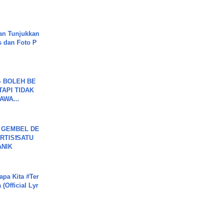
.
an Tunjukkan
s dan Foto P
7 - BOLEH BE
TAPI TIDAK
WA...
 GEMBEL DE
RTIS❗SATU
ANIK
apa Kita #Ter
(Official Lyr