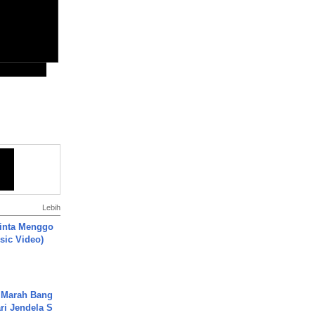
Lebih
inta Menggo
usic Video)
 Marah Bang
ari Jendela S