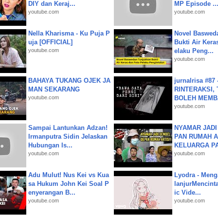
DIY dan Keraj...
MP Episode ..
youtube.com
youtube.com
Nella Kharisma - Ku Puja P
Novel Baswed
uja [OFFICIAL]
Bukti Air Kera
youtube.com
elaku Peng...
youtube.com
BAHAYA TUKANG OJEK JA
jurnalrisa #8
MAN SEKARANG
RINTERAKSI, 
youtube.com
BOLEH MEMBA
youtube.com
Sampai Lantunkan Adzan!
NYAMAR JADI
Irmanputra Sidin Jelaskan
PAN RUMAH A
Hubungan Is...
KELUARGA P
youtube.com
youtube.com
Adu Mulut! Nus Kei vs Kua
Lyodra - Meng
sa Hukum John Kei Soal P
lanjurMencinta 
enyerangan B...
ic Vide...
youtube.com
youtube.com