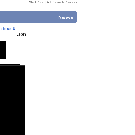
Start Page
|
Add Search Provider
Nawwa
n Bros U
Lebih