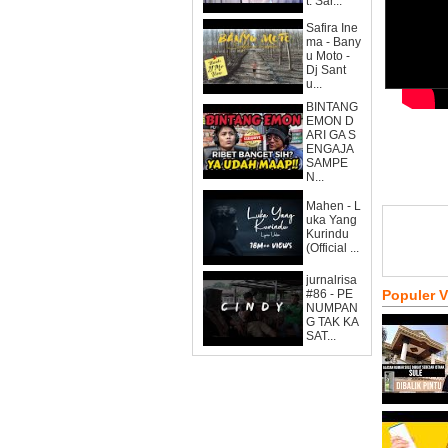
t. Sar...
Safira Ine
ma - Bany
u Moto -
Dj Sant
u...
BINTANG
EMON D
ARI GA S
ENGAJA
SAMPE
N...
Mahen - L
uka Yang
Kurindu
(Official ...
jurnalrisa
#86 - PE
Populer 
NUMPAN
G TAK KA
SAT...