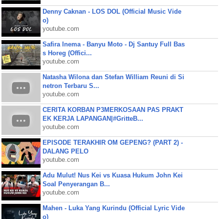
Denny Caknan - LOS DOL (Official Music Vide
o)
youtube.com
Safira Inema - Banyu Moto - Dj Santuy Full Bas
s Horeg (Offici...
youtube.com
Natasha Wilona dan Stefan William Reuni di Si
netron Terbaru S...
youtube.com
CERITA KORBAN P3MERKOSAAN PAS PRAKT
EK KERJA LAPANGAN|#GritteB...
youtube.com
EPISODE TERAKHIR OM GEPENG? (PART 2) -
DALANG PELO
youtube.com
Adu Mulut! Nus Kei vs Kuasa Hukum John Kei
Soal Penyerangan B...
youtube.com
Mahen - Luka Yang Kurindu (Official Lyric Vide
o)