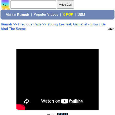
Video Rumah
|
Populer Videos
|
K-POP
|
BBM
Rumah
>>
Previous Page
>>
Young Lex feat. Gamaliél - Slow | Be
hind The Scene
Lebih