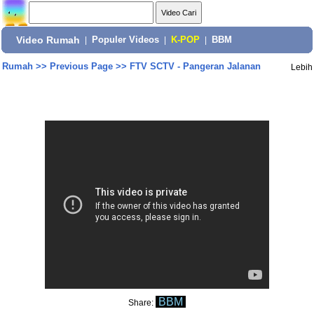
Video Rumah
|
Populer Videos
|
K-POP
|
BBM
Rumah
>>
Previous Page
>>
FTV SCTV - Pangeran Jalanan
Lebih
BBM
Share: