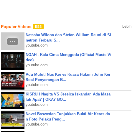
Populer Videos
Lebih
Natasha Wilona dan Stefan William Reuni di Si
netron Terbaru S...
youtube.com
NOAH - Kala Cinta Menggoda (Official Music Vi
deo)
youtube.com
Adu Mulut! Nus Kei vs Kuasa Hukum John Kei
Soal Penyerangan B...
youtube.com
KISRUH Nagita VS Jessica Iskandar, Ada Masa
lah Apa? | OKAY BO...
youtube.com
Novel Baswedan Tunjukkan Bukti Air Keras da
n Foto Pelaku Peng...
youtube.com