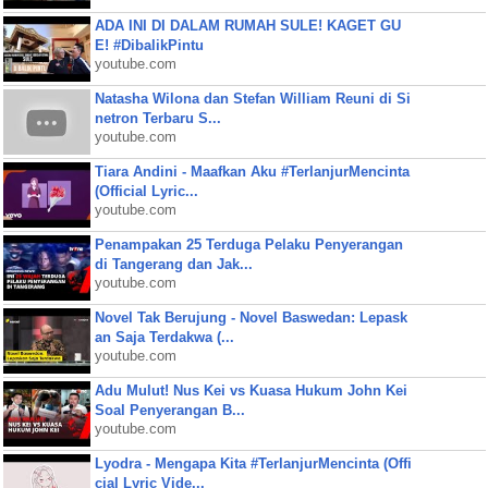
ADA INI DI DALAM RUMAH SULE! KAGET GU
E! #DibalikPintu
youtube.com
Natasha Wilona dan Stefan William Reuni di Si
netron Terbaru S...
youtube.com
Tiara Andini - Maafkan Aku #TerlanjurMencinta
(Official Lyric...
youtube.com
Penampakan 25 Terduga Pelaku Penyerangan
di Tangerang dan Jak...
youtube.com
Novel Tak Berujung - Novel Baswedan: Lepask
an Saja Terdakwa (...
youtube.com
Adu Mulut! Nus Kei vs Kuasa Hukum John Kei
Soal Penyerangan B...
youtube.com
Lyodra - Mengapa Kita #TerlanjurMencinta (Offi
cial Lyric Vide...