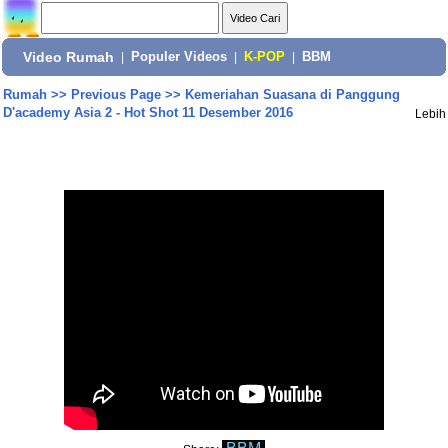
Video Rumah
|
Populer Videos
|
K-POP
|
BBM
Rumah
>>
Previous Page
>>
Kemeriahan Suasana di Panggung
D'academy Asia 2 - Hot Shot 11 Desember 2016
Lebih