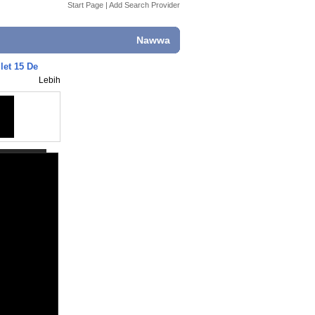
Start Page
|
Add Search Provider
Nawwa
let 15 De
Lebih