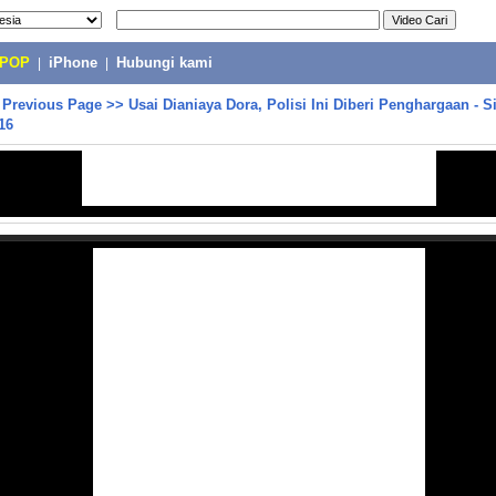
-POP
|
iPhone
|
Hubungi kami
>
Previous Page
>>
Usai Dianiaya Dora, Polisi Ini Diberi Penghargaan - Si
16