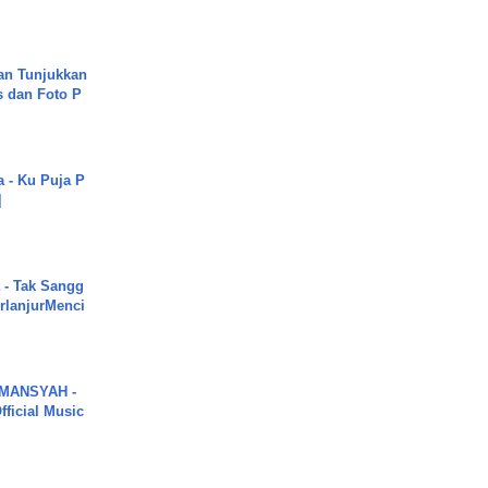
an Tunjukkan
s dan Foto P
a - Ku Puja P
]
 - Tak Sangg
rlanjurMenci
MANSYAH -
ficial Music