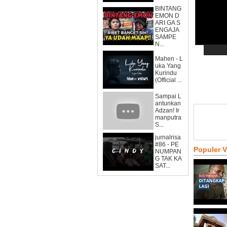
BINTANG
EMON D
ARI GA S
ENGAJA
SAMPE
N...
Mahen - L
uka Yang
Kurindu
(Official ...
Sampai L
antunkan
Adzan! Ir
manputra
S...
jurnalrisa
#86 - PE
Populer 
NUMPAN
G TAK KA
SAT...