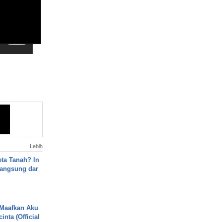
Lebih
ta Tanah? In
Langsung dar
 Maafkan Aku
inta (Official