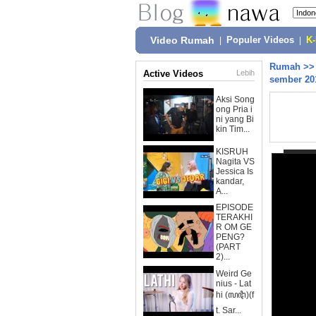
Video Rumah
|
Populer Videos
|
K
Rumah
>
Active Videos
Lebih
sember 20
Aksi Song
ong Pria i
ni yang Bi
kin Tim...
KISRUH
Nagita VS
Jessica Is
kandar,
A...
EPISODE
TERAKHI
R OM GE
PENG?
(PART
2)...
Weird Ge
nius - Lat
hi (ꦭꦛꦶ)(f
t. Sar...