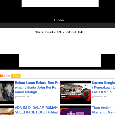
Close
6
Share:
Email
•
URL
•
Editor
•
HTML
Videos
Belum Lama Bebas, Bos Pr
Karena Sengke
eman Jakarta John Kei Ke
i Pengakuan 
mbali Ditangk...
i Nus Kei So...
youtube.com
youtube.com
ADA INI DI DALAM RUMAH
Tiara Andini -
SULE! KAGET GUE! #Dibal
#TerlanjurMenc