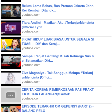
Belum Lama Bebas, Bos Preman Jakarta John
Kei Kembali Ditangk...
youtube.com
Tiara Andini - Maafkan Aku #TerlanjurMencinta
(Official Lyric...
youtube.com
8 KIAT HIDUP LUAR BIASA UNTUK SEGALA SI
TUASI || DIY dan Keraj...
youtube.com
Sampai Panjat Genteng! Kisah Keluarga Nus K
ei Selamatkan Diri...
youtube.com
Ziva Magnolya - Tak Sanggup Melupa #Terlanj
urMencinta (Offici...
youtube.com
CERITA KORBAN P3MERKOSAAN PAS PRAKT
EK KERJA LAPANGAN|#GritteB...
youtube.com
EPISODE TERAKHIR OM GEPENG? (PART 2) -
DALANG PELO