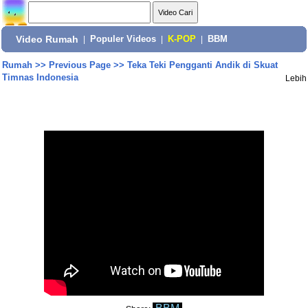
Video Rumah
|
Populer Videos
|
K-POP
|
BBM
Rumah
>>
Previous Page
>>
Teka Teki Pengganti Andik di Skuat
Timnas Indonesia
Lebih