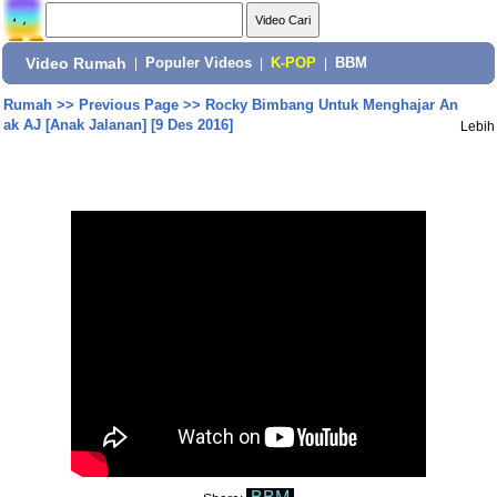
Video Rumah
|
Populer Videos
|
K-POP
|
BBM
Rumah
>>
Previous Page
>>
Rocky Bimbang Untuk Menghajar An
ak AJ [Anak Jalanan] [9 Des 2016]
Lebih