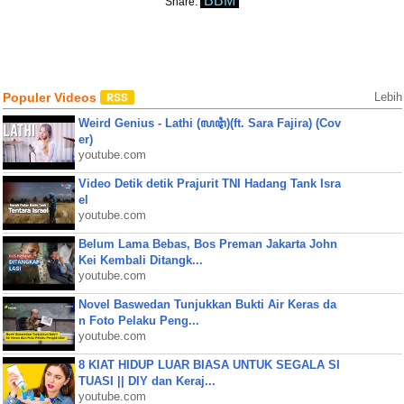
BBM
Share:
Populer Videos
Lebih
Weird Genius - Lathi (ꦭꦛꦶ)(ft. Sara Fajira) (Cov
er)
youtube.com
Video Detik detik Prajurit TNI Hadang Tank Isra
el
youtube.com
Belum Lama Bebas, Bos Preman Jakarta John
Kei Kembali Ditangk...
youtube.com
Novel Baswedan Tunjukkan Bukti Air Keras da
n Foto Pelaku Peng...
youtube.com
8 KIAT HIDUP LUAR BIASA UNTUK SEGALA SI
TUASI || DIY dan Keraj...
youtube.com