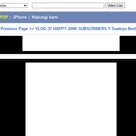
-POP
|
iPhone
|
Hubungi kami
>
Previous Page
>>
VLOG 37 HAPPY 200K SUBSCRIBERS !! Saatnya Berba