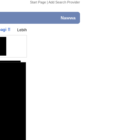
Start Page
|
Add Search Provider
Nawwa
gi !!
Lebih