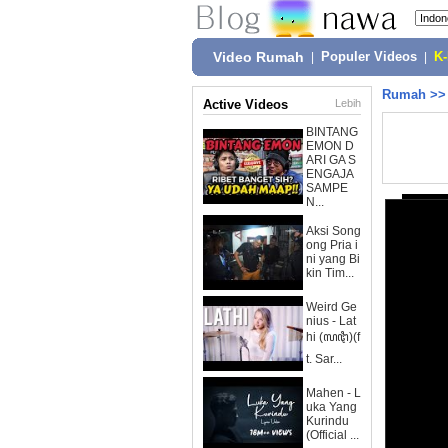
Video Rumah
|
Populer Videos
|
K
Rumah
>
Active Videos
Lebih
BINTANG
EMON D
ARI GA S
ENGAJA
SAMPE
N...
Aksi Song
ong Pria i
ni yang Bi
kin Tim...
Weird Ge
nius - Lat
hi (ꦭꦛꦶ)(f
t. Sar...
Mahen - L
uka Yang
Kurindu
(Official ...