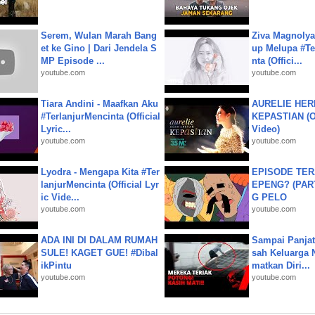
Serem, Wulan Marah Bang
Ziva Magnolya
et ke Gino | Dari Jendela S
up Melupa #Te
MP Episode ...
nta (Offici...
youtube.com
youtube.com
Tiara Andini - Maafkan Aku
AURELIE HER
#TerlanjurMencinta (Official
KEPASTIAN (Of
Lyric...
Video)
youtube.com
youtube.com
Lyodra - Mengapa Kita #Ter
EPISODE TER
lanjurMencinta (Official Lyr
EPENG? (PART
ic Vide...
G PELO
youtube.com
youtube.com
ADA INI DI DALAM RUMAH
Sampai Panjat
SULE! KAGET GUE! #Dibal
sah Keluarga 
ikPintu
matkan Diri...
youtube.com
youtube.com