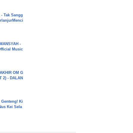
 - Tak Sangg
rlanjurMenci
MANSYAH -
ficial Music
AKHIR OM G
 2) - DALAN
 Genteng! Ki
Nus Kei Sela