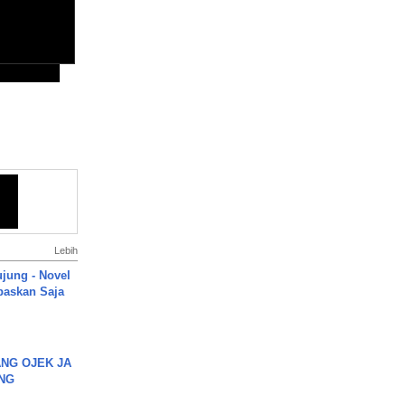
Lebih
ujung - Novel
paskan Saja
NG OJEK JA
NG