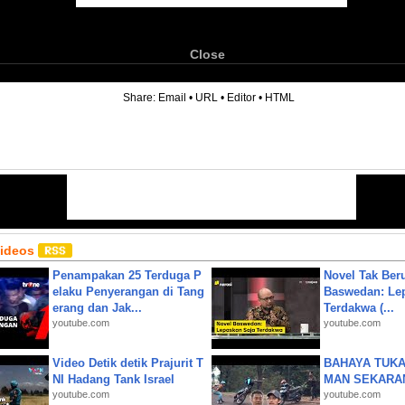
Close
6
Share:
Email
•
URL
•
Editor
•
HTML
Videos
Penampakan 25 Terduga P
Novel Tak Ber
elaku Penyerangan di Tang
Baswedan: Le
erang dan Jak...
Terdakwa (...
youtube.com
youtube.com
Video Detik detik Prajurit T
BAHAYA TUKA
NI Hadang Tank Israel
MAN SEKARA
youtube.com
youtube.com