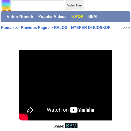
Video Rumah
|
Populer Videos
|
K-POP
|
BBM
Rumah
>>
Previous Page
>>
RVLOG - NYEKER DI BIOSKOP
Lebih
BBM
Share: