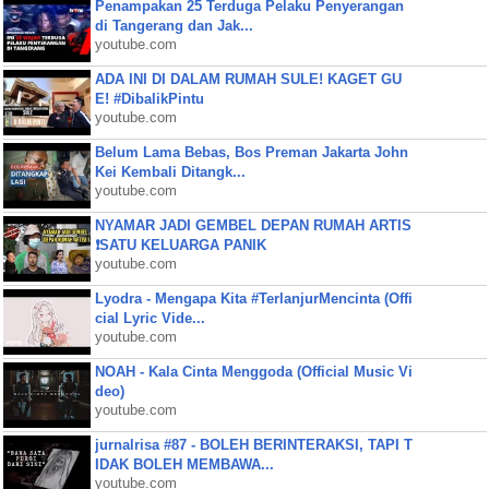
Penampakan 25 Terduga Pelaku Penyerangan
di Tangerang dan Jak...
youtube.com
ADA INI DI DALAM RUMAH SULE! KAGET GU
E! #DibalikPintu
youtube.com
Belum Lama Bebas, Bos Preman Jakarta John
Kei Kembali Ditangk...
youtube.com
NYAMAR JADI GEMBEL DEPAN RUMAH ARTIS
❗SATU KELUARGA PANIK
youtube.com
Lyodra - Mengapa Kita #TerlanjurMencinta (Offi
cial Lyric Vide...
youtube.com
NOAH - Kala Cinta Menggoda (Official Music Vi
deo)
youtube.com
jurnalrisa #87 - BOLEH BERINTERAKSI, TAPI T
IDAK BOLEH MEMBAWA...
youtube.com