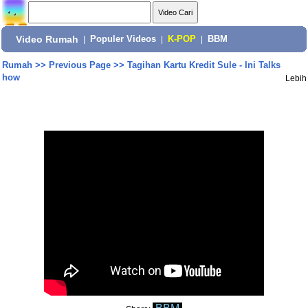
Video Rumah
|
Populer Videos
|
K-POP
|
BBM
Rumah
>>
Previous Page
>>
Tagihan Kartu Kredit Sule - Ini Talks
how
Lebih