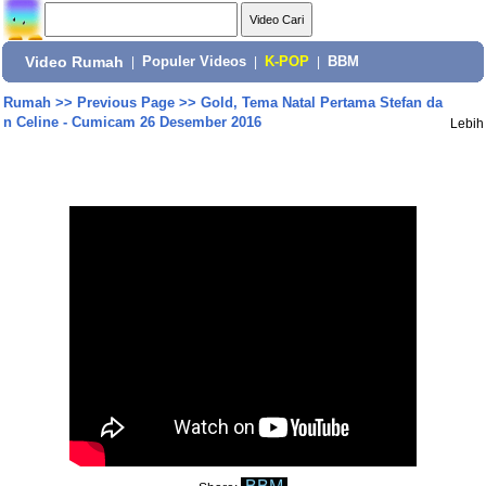
Video Rumah
|
Populer Videos
|
K-POP
|
BBM
Rumah
>>
Previous Page
>>
Gold, Tema Natal Pertama Stefan da
n Celine - Cumicam 26 Desember 2016
Lebih