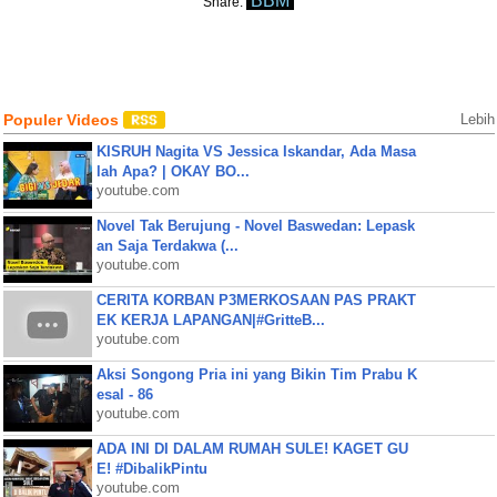
BBM
Share:
Populer Videos
Lebih
KISRUH Nagita VS Jessica Iskandar, Ada Masa
lah Apa? | OKAY BO...
youtube.com
Novel Tak Berujung - Novel Baswedan: Lepask
an Saja Terdakwa (...
youtube.com
CERITA KORBAN P3MERKOSAAN PAS PRAKT
EK KERJA LAPANGAN|#GritteB...
youtube.com
Aksi Songong Pria ini yang Bikin Tim Prabu K
esal - 86
youtube.com
ADA INI DI DALAM RUMAH SULE! KAGET GU
E! #DibalikPintu
youtube.com