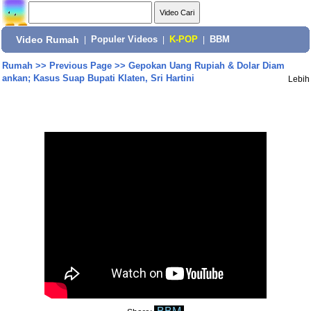
Video Rumah
|
Populer Videos
|
K-POP
|
BBM
Rumah
>>
Previous Page
>>
Gepokan Uang Rupiah & Dolar Diam
ankan; Kasus Suap Bupati Klaten, Sri Hartini
Lebih