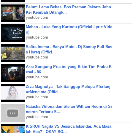
Belum Lama Bebas, Bos Preman Jakarta John
Kei Kembali Ditangk...
youtube.com
Mahen - Luka Yang Kurindu (Official Lyric Vide
o)
youtube.com
Safira Inema - Banyu Moto - Dj Santuy Full Bas
s Horeg (Offici...
youtube.com
Aksi Songong Pria ini yang Bikin Tim Prabu K
esal - 86
youtube.com
Ziva Magnolya - Tak Sanggup Melupa #Terlanj
urMencinta (Offici...
youtube.com
Natasha Wilona dan Stefan William Reuni di Si
netron Terbaru S...
youtube.com
KISRUH Nagita VS Jessica Iskandar, Ada Masa
lah Apa? | OKAY BO...