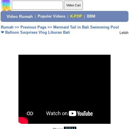
Video Rumah
|
Populer Videos
|
K-POP
|
BBM
Rumah
>>
Previous Page
>>
Mermaid Tail in Bali Swimming Pool
❤ Balloon Surprises Vlog Liburan Bali
Lebih