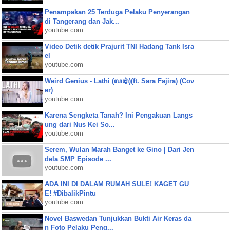
Penampakan 25 Terduga Pelaku Penyerangan
di Tangerang dan Jak...
youtube.com
Video Detik detik Prajurit TNI Hadang Tank Isra
el
youtube.com
Weird Genius - Lathi (ꦭꦛꦶ)(ft. Sara Fajira) (Cov
er)
youtube.com
Karena Sengketa Tanah? Ini Pengakuan Langs
ung dari Nus Kei So...
youtube.com
Serem, Wulan Marah Banget ke Gino | Dari Jen
dela SMP Episode ...
youtube.com
ADA INI DI DALAM RUMAH SULE! KAGET GU
E! #DibalikPintu
youtube.com
Novel Baswedan Tunjukkan Bukti Air Keras da
n Foto Pelaku Peng...