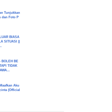
an Tunjukkan
s dan Foto P
 LUAR BIASA
 SITUASI ||
..
7 - BOLEH BE
TAPI TIDAK
WA...
 Maafkan Aku
inta (Official