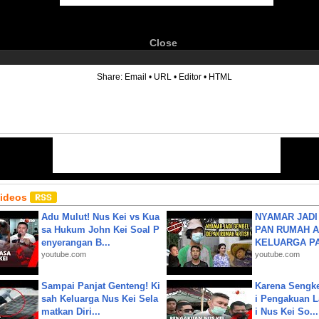
Close
6
Share:
Email
•
URL
•
Editor
•
HTML
Videos
Adu Mulut! Nus Kei vs Kua
NYAMAR JADI
sa Hukum John Kei Soal P
PAN RUMAH A
enyerangan B...
KELUARGA P
youtube.com
youtube.com
Sampai Panjat Genteng! Ki
Karena Sengke
sah Keluarga Nus Kei Sela
i Pengakuan 
matkan Diri...
i Nus Kei So...