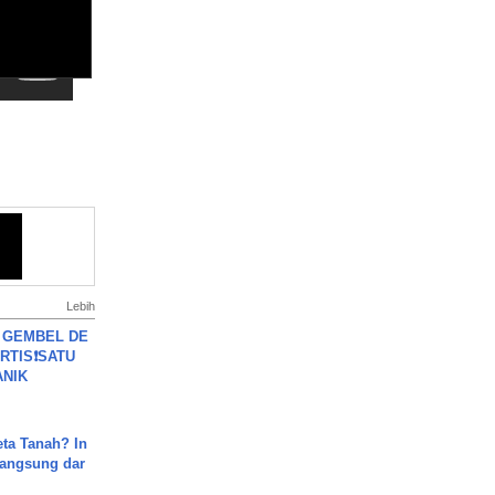
Lebih
 GEMBEL DE
RTIS❗SATU
ANIK
ta Tanah? In
Langsung dar