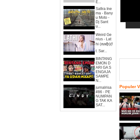
E...
Safira Ine
ma - Bany
u Moto -
Dj Sant
u...
Weird Ge
nius - Lat
hi (ꦭꦛꦶ)(f
t. Sar...
BINTANG
EMON D
ARI GA S
ENGAJA
SAMPE
N...
Populer 
jurnalrisa
#86 - PE
NUMPAN
G TAK KA
SAT...