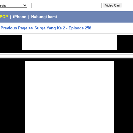
-POP
|
iPhone
|
Hubungi kami
>
Previous Page
>>
Surga Yang Ke 2 - Episode 258