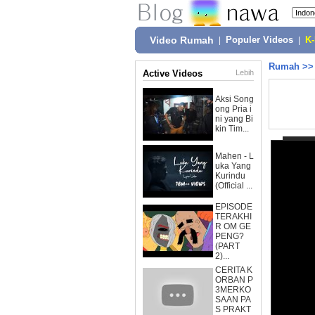
Video Rumah
|
Populer Videos
|
K
Rumah
>
Active Videos
Lebih
Aksi Song
ong Pria i
ni yang Bi
kin Tim...
Mahen - L
uka Yang
Kurindu
(Official ...
EPISODE
TERAKHI
R OM GE
PENG?
(PART
2)...
CERITA K
ORBAN P
3MERKO
SAAN PA
S PRAKT