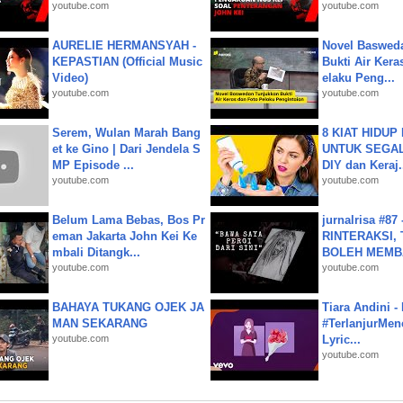
youtube.com
youtube.com
AURELIE HERMANSYAH -
Novel Baswed
KEPASTIAN (Official Music
Bukti Air Kera
Video)
elaku Peng...
youtube.com
youtube.com
Serem, Wulan Marah Bang
8 KIAT HIDUP
et ke Gino | Dari Jendela S
UNTUK SEGALA
MP Episode ...
DIY dan Keraj.
youtube.com
youtube.com
Belum Lama Bebas, Bos Pr
jurnalrisa #8
eman Jakarta John Kei Ke
RINTERAKSI, 
mbali Ditangk...
BOLEH MEMBA
youtube.com
youtube.com
BAHAYA TUKANG OJEK JA
Tiara Andini -
MAN SEKARANG
#TerlanjurMenc
youtube.com
Lyric...
youtube.com