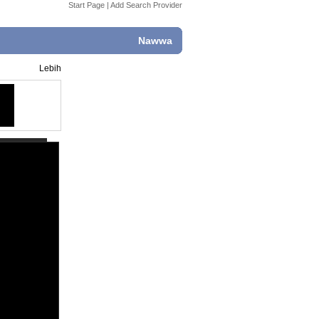
Start Page
|
Add Search Provider
Nawwa
Lebih