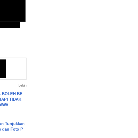
Lebih
7 - BOLEH BE
TAPI TIDAK
WA...
an Tunjukkan
s dan Foto P