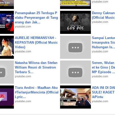
youtube.com
Penampakan 25 Terduga P
Denny Caknan
elaku Penyerangan di Tang
(Official Musi
erang dan Jak...
youtube.com
youtube.com
AURELIE HERMANSYAH -
Sampai Lantu
KEPASTIAN (Official Music
Irmanputra Si
Video)
Hubungan Is..
youtube.com
youtube.com
Natasha Wilona dan Stefan
Serem, Wulan
William Reuni di Sinetron
et ke Gino | D
Terbaru S...
MP Episode ..
youtube.com
youtube.com
Tiara Andini - Maafkan Aku
ADA INI DI 
#TerlanjurMencinta (Official
SULE! KAGET 
Lyric...
ikPintu
youtube.com
youtube.com