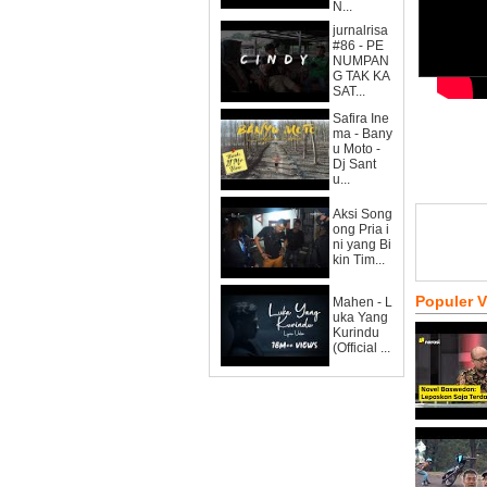
N...
jurnalrisa
#86 - PE
NUMPAN
G TAK KA
SAT...
Safira Ine
ma - Bany
u Moto -
Dj Sant
u...
Aksi Song
ong Pria i
ni yang Bi
kin Tim...
Populer 
Mahen - L
uka Yang
Kurindu
(Official ...