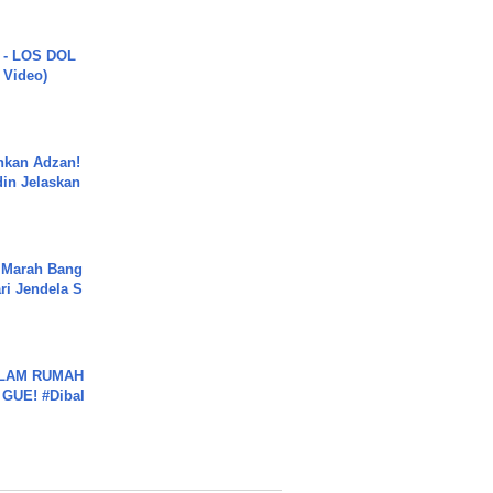
 - LOS DOL
c Video)
nkan Adzan!
din Jelaskan
.
 Marah Bang
ari Jendela S
.
DALAM RUMAH
GUE! #Dibal