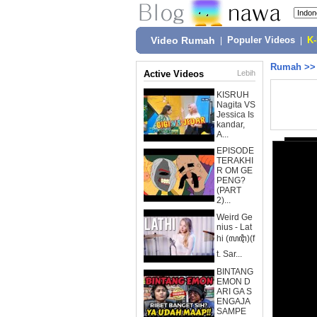
Video Rumah
|
Populer Videos
|
K
Rumah
>
Active Videos
Lebih
KISRUH
Nagita VS
Jessica Is
kandar,
A...
EPISODE
TERAKHI
R OM GE
PENG?
(PART
2)...
Weird Ge
nius - Lat
hi (ꦭꦛꦶ)(f
t. Sar...
BINTANG
EMON D
ARI GA S
ENGAJA
SAMPE