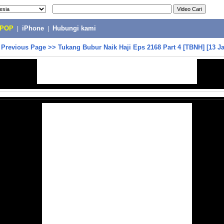
-POP
|
iPhone
|
Hubungi kami
>
Previous Page
>>
Tukang Bubur Naik Haji Eps 2168 Part 4 [TBNH] [13 J