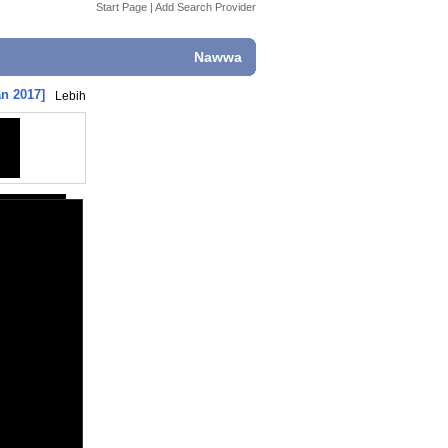
Start Page
|
Add Search Provider
Nawwa
an 2017]
Lebih