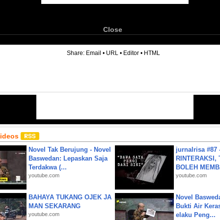
Close
6
Share:
Email
•
URL
•
Editor
•
HTML
Videos
Novel Tak Berujung - Novel
jurnalrisa #8
Baswedan: Lepaskan Saja
RINTERAKSI, 
Terdakwa (...
BOLEH MEMBA
youtube.com
youtube.com
BAHAYA TUKANG OJEK JA
Novel Baswed
MAN SEKARANG
Bukti Air Kera
youtube.com
elaku Peng...