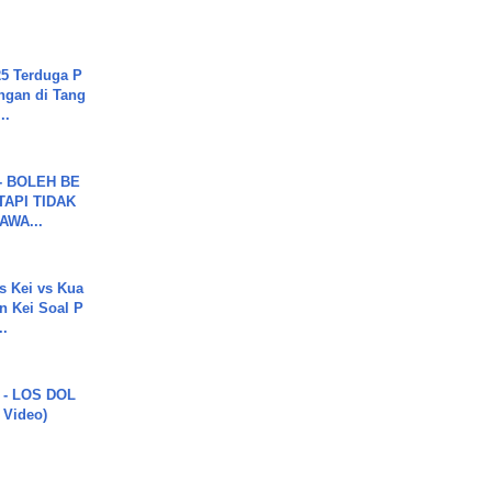
5 Terduga P
ngan di Tang
..
7 - BOLEH BE
TAPI TIDAK
WA...
s Kei vs Kua
 Kei Soal P
..
 - LOS DOL
c Video)