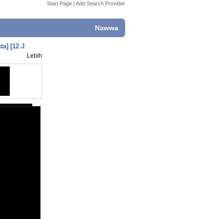
Start Page
|
Add Search Provider
Nawwa
a] [12 J
Lebih