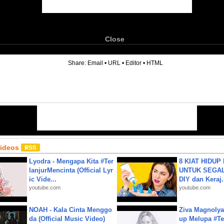
Close
6
Share:
Email
•
URL
•
Editor
•
HTML
Videos
Lyodra - Mengapa Kita #Ter
8 KIAT HIDUP
lanjurMencinta (Official Lyr
UNTUK SEGALA
ic Vide...
DIY dan Keraj.
youtube.com
youtube.com
NOAH - Kala Cinta Menggo
Ziva Magnolya
da (Official Music Video)
up Melupa #Te