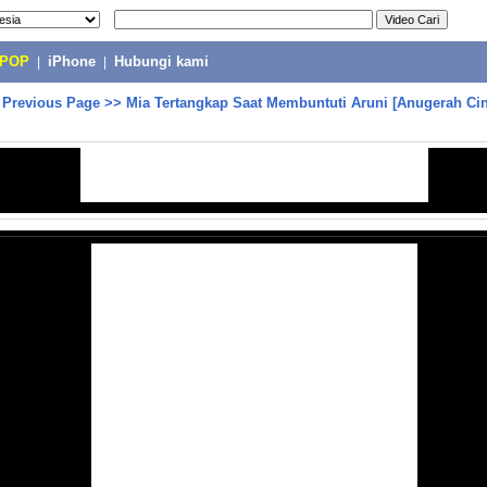
-POP
|
iPhone
|
Hubungi kami
>
Previous Page
>>
Mia Tertangkap Saat Membuntuti Aruni [Anugerah Cint