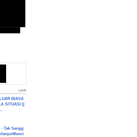
Lebih
 LUAR BIASA
 SITUASI ||
..
 - Tak Sangg
rlanjurMenci