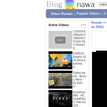
Video Rumah
|
Populer Videos
|
K
Rumah
>
Active Videos
Lebih
an 2016]
CERITA K
ORBAN P
3MERKO
SAAN PA
S PRAKT
E...
KISRUH
Nagita VS
Jessica Is
kandar,
A...
Safira Ine
ma - Bany
u Moto -
Dj Sant
u...
jurnalrisa
#86 - PE
NUMPAN
G TAK KA
SAT...