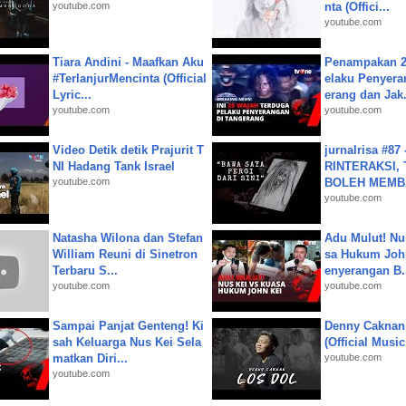
youtube.com
nta (Offici...
youtube.com
Tiara Andini - Maafkan Aku
Penampakan 2
#TerlanjurMencinta (Official
elaku Penyera
Lyric...
erang dan Jak.
youtube.com
youtube.com
Video Detik detik Prajurit T
jurnalrisa #8
NI Hadang Tank Israel
RINTERAKSI, 
youtube.com
BOLEH MEMBA
youtube.com
Natasha Wilona dan Stefan
Adu Mulut! Nu
William Reuni di Sinetron
sa Hukum John
Terbaru S...
enyerangan B.
youtube.com
youtube.com
Sampai Panjat Genteng! Ki
Denny Caknan
sah Keluarga Nus Kei Sela
(Official Musi
matkan Diri...
youtube.com
youtube.com