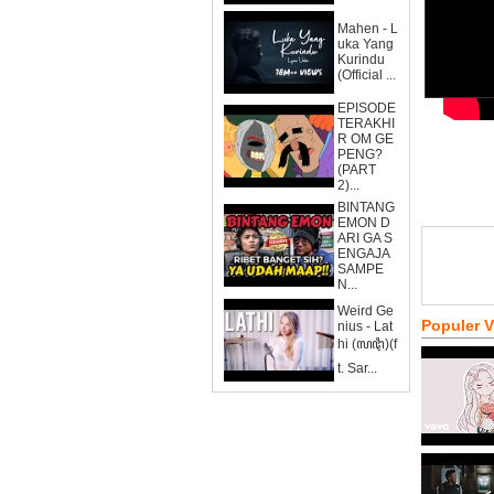
Mahen - L
uka Yang
Kurindu
(Official ...
EPISODE
TERAKHI
R OM GE
PENG?
(PART
2)...
BINTANG
EMON D
ARI GA S
ENGAJA
SAMPE
N...
Weird Ge
Populer 
nius - Lat
hi (ꦭꦛꦶ)(f
t. Sar...