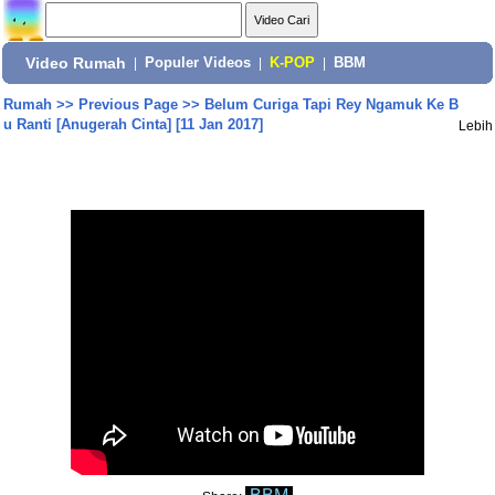
Video Rumah
|
Populer Videos
|
K-POP
|
BBM
Rumah
>>
Previous Page
>>
Belum Curiga Tapi Rey Ngamuk Ke B
u Ranti [Anugerah Cinta] [11 Jan 2017]
Lebih