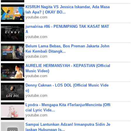
KISRUH Nagita VS Jessica Iskandar, Ada Masa
lah Apa? | OKAY BO...
youtube.com
jurnalrisa #86 - PENUMPANG TAK KASAT MAT
A
youtube.com
Belum Lama Bebas, Bos Preman Jakarta John
Kei Kembali Ditangk...
youtube.com
AURELIE HERMANSYAH - KEPASTIAN (Official
Music Video)
youtube.com
Denny Caknan - LOS DOL (Official Music Vide
o)
youtube.com
Lyodra - Mengapa Kita #TerlanjurMencinta (Offi
cial Lyric Vide...
youtube.com
Sampai Lantunkan Adzan! Irmanputra Sidin Je
laskan Hubungan Is...