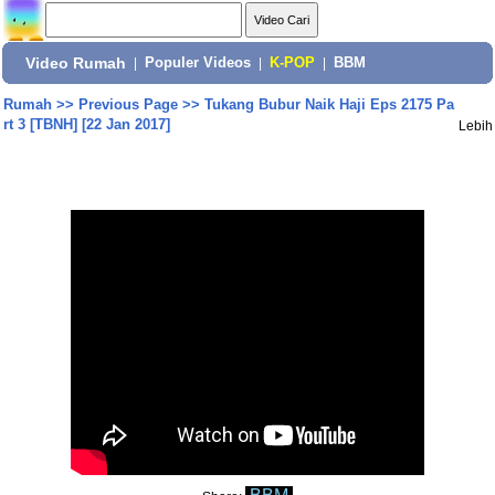
Video Rumah
|
Populer Videos
|
K-POP
|
BBM
Rumah
>>
Previous Page
>>
Tukang Bubur Naik Haji Eps 2175 Pa
rt 3 [TBNH] [22 Jan 2017]
Lebih