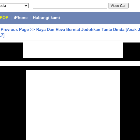
-POP
|
iPhone
|
Hubungi kami
>
Previous Page
>>
Raya Dan Reva Berniat Jodohkan Tante Dinda [Anak J
17]