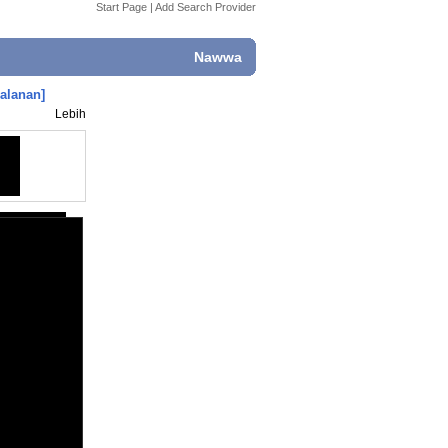
Start Page
|
Add Search Provider
Nawwa
alanan]
Lebih