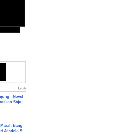
Lebih
ujung - Novel
paskan Saja
 Marah Bang
ari Jendela S