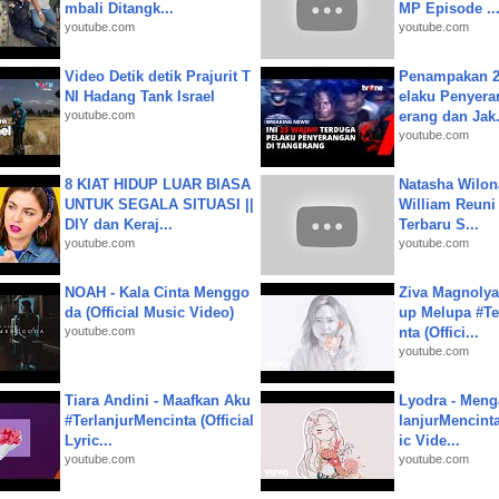
mbali Ditangk...
MP Episode ..
youtube.com
youtube.com
Video Detik detik Prajurit T
Penampakan 2
NI Hadang Tank Israel
elaku Penyera
youtube.com
erang dan Jak.
youtube.com
8 KIAT HIDUP LUAR BIASA
Natasha Wilon
UNTUK SEGALA SITUASI ||
William Reuni 
DIY dan Keraj...
Terbaru S...
youtube.com
youtube.com
NOAH - Kala Cinta Menggo
Ziva Magnolya
da (Official Music Video)
up Melupa #Te
youtube.com
nta (Offici...
youtube.com
Tiara Andini - Maafkan Aku
Lyodra - Meng
#TerlanjurMencinta (Official
lanjurMencinta 
Lyric...
ic Vide...
youtube.com
youtube.com