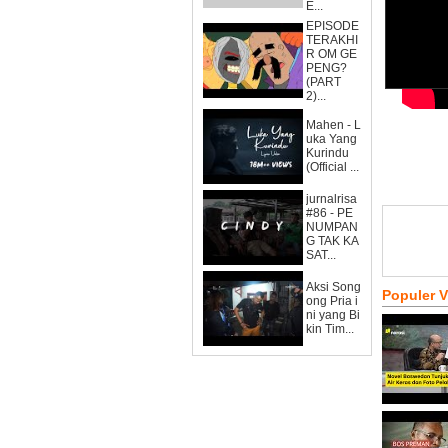
E...
EPISODE
TERAKHI
R OM GE
PENG?
(PART
2)...
Mahen - L
uka Yang
Kurindu
(Official ...
jurnalrisa
#86 - PE
NUMPAN
G TAK KA
SAT...
Aksi Song
Populer 
ong Pria i
ni yang Bi
kin Tim...