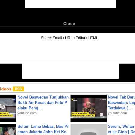
Close
6
Share:
Email
•
URL
•
Editor
•
HTML
Videos
Novel Baswedan Tunjukkan
Novel Tak Ber
Bukti Air Keras dan Foto P
Baswedan: Le
elaku Peng...
Terdakwa (...
youtube.com
youtube.com
Belum Lama Bebas, Bos Pr
Serem, Wulan
eman Jakarta John Kei Ke
et ke Gino | D