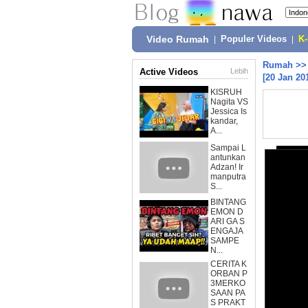
Video Rumah
|
Populer Videos
|
K
Rumah
>
Active Videos
Lebih
[20 Jan 20
KISRUH
Nagita VS
Jessica Is
kandar,
A...
Sampai L
antunkan
Adzan! Ir
manputra
S...
BINTANG
EMON D
ARI GA S
ENGAJA
SAMPE
N...
CERITA K
ORBAN P
3MERKO
SAAN PA
S PRAKT