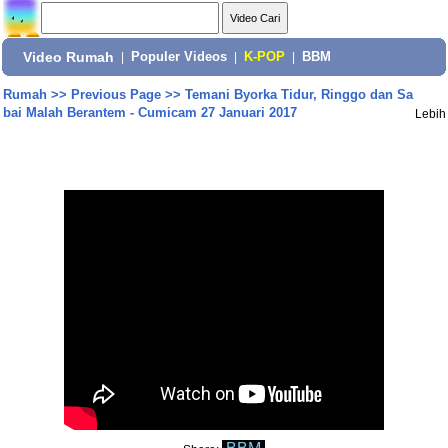
Video Rumah
|
Populer Videos
|
K-POP
|
BBM
Rumah
>>
Previous Page
>>
Temani Byorka Tidur, Ringgo dan Sa
bai Malah Berantem - Cumicam 27 Januari 2017
Lebih