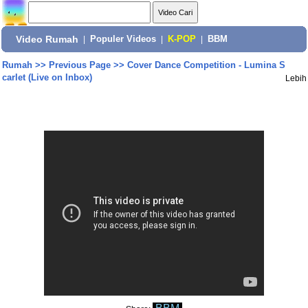
Video Rumah
|
Populer Videos
|
K-POP
|
BBM
Rumah
>>
Previous Page
>>
Cover Dance Competition - Lumina S
carlet (Live on Inbox)
Lebih