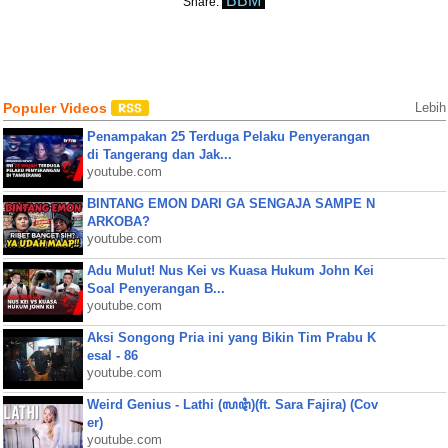
BBM
Share:
Populer Videos
Lebih
Penampakan 25 Terduga Pelaku Penyerangan
di Tangerang dan Jak...
youtube.com
BINTANG EMON DARI GA SENGAJA SAMPE N
ARKOBA?
youtube.com
Adu Mulut! Nus Kei vs Kuasa Hukum John Kei
Soal Penyerangan B...
youtube.com
Aksi Songong Pria ini yang Bikin Tim Prabu K
esal - 86
youtube.com
Weird Genius - Lathi (ꦭꦛꦶ)(ft. Sara Fajira) (Cov
er)
youtube.com