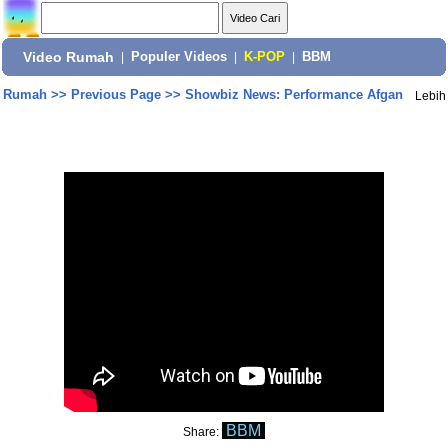
Video Rumah
|
Populer Videos
|
K-POP
|
BBM
Rumah
>>
Previous Page
>>
Showbiz News: Performance Afgan
Lebih
BBM
Share: