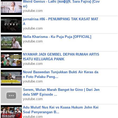
Weird Genius - Lathi (ꦭꦛꦶ)(ft. Sara Fajira) (Cov
er)
youtube.com
jurnalrisa #86 - PENUMPANG TAK KASAT MAT
A
youtube.com
Nella Kharisma - Ku Puja Puja [OFFICIAL]
youtube.com
NYAMAR JADI GEMBEL DEPAN RUMAH ARTIS
❗SATU KELUARGA PANIK
youtube.com
Novel Baswedan Tunjukkan Bukti Air Keras da
n Foto Pelaku Peng...
youtube.com
Serem, Wulan Marah Banget ke Gino | Dari Jen
dela SMP Episode ...
youtube.com
Adu Mulut! Nus Kei vs Kuasa Hukum John Kei
Soal Penyerangan B...
youtube.com