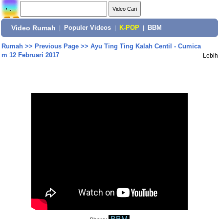
Video Rumah
|
Populer Videos
|
K-POP
|
BBM
Rumah
>>
Previous Page
>>
Ayu Ting Ting Kalah Centil - Cumica
m 12 Februari 2017
Lebih