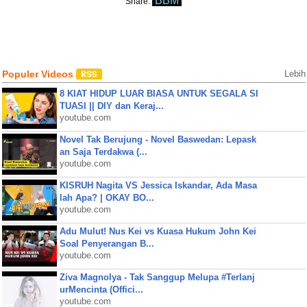
BBM
Share:
Populer Videos
Lebih
8 KIAT HIDUP LUAR BIASA UNTUK SEGALA SI
TUASI || DIY dan Keraj...
youtube.com
Novel Tak Berujung - Novel Baswedan: Lepask
an Saja Terdakwa (...
youtube.com
KISRUH Nagita VS Jessica Iskandar, Ada Masa
lah Apa? | OKAY BO...
youtube.com
Adu Mulut! Nus Kei vs Kuasa Hukum John Kei
Soal Penyerangan B...
youtube.com
Ziva Magnolya - Tak Sanggup Melupa #Terlanj
urMencinta (Offici...
youtube.com