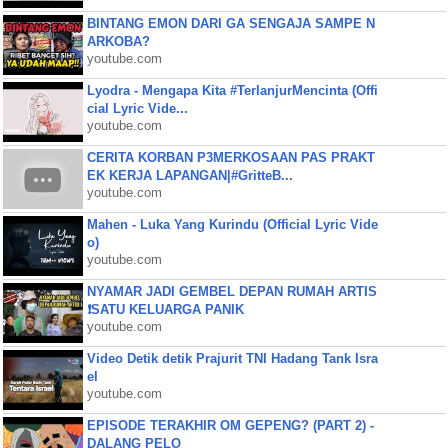
BINTANG EMON DARI GA SENGAJA SAMPE N
ARKOBA?
youtube.com
Lyodra - Mengapa Kita #TerlanjurMencinta (Offi
cial Lyric Vide...
youtube.com
CERITA KORBAN P3MERKOSAAN PAS PRAKT
EK KERJA LAPANGAN|#GritteB...
youtube.com
Mahen - Luka Yang Kurindu (Official Lyric Vide
o)
youtube.com
NYAMAR JADI GEMBEL DEPAN RUMAH ARTIS
❗SATU KELUARGA PANIK
youtube.com
Video Detik detik Prajurit TNI Hadang Tank Isra
el
youtube.com
EPISODE TERAKHIR OM GEPENG? (PART 2) -
DALANG PELO