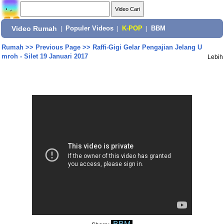
Video Rumah
|
Populer Videos
|
K-POP
|
BBM
Rumah
>>
Previous Page
>>
Raffi-Gigi Gelar Pengajian Jelang U
mroh - Silet 19 Januari 2017
Lebih