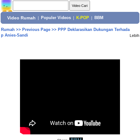
Video Rumah
|
Populer Videos
|
K-POP
|
BBM
Rumah
>>
Previous Page
>>
PPP Deklarasikan Dukungan Terhada
p Anies-Sandi
Lebih