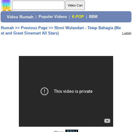
Video Rumah
|
Populer Videos
|
K-POP
|
BBM
Rumah
>>
Previous Page
>>
Rinni Wulandari - Tetap Bahagia (Me
et and Greet Sinemart All Stars)
Lebih