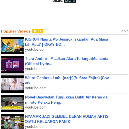
BBM
Share:
Populer Videos
Lebih
KISRUH Nagita VS Jessica Iskandar, Ada Masa
lah Apa? | OKAY BO...
youtube.com
Tiara Andini - Maafkan Aku #TerlanjurMencinta
(Official Lyric...
youtube.com
Weird Genius - Lathi (ꦭꦛꦶ)(ft. Sara Fajira) (Cov
er)
youtube.com
Novel Baswedan Tunjukkan Bukti Air Keras da
n Foto Pelaku Peng...
youtube.com
NYAMAR JADI GEMBEL DEPAN RUMAH ARTIS
❗SATU KELUARGA PANIK
youtube.com