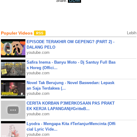
BBM
Share:
Populer Videos
Lebih
EPISODE TERAKHIR OM GEPENG? (PART 2) -
DALANG PELO
youtube.com
Safira Inema - Banyu Moto - Dj Santuy Full Bas
s Horeg (Offici...
youtube.com
Novel Tak Berujung - Novel Baswedan: Lepask
an Saja Terdakwa (...
youtube.com
CERITA KORBAN P3MERKOSAAN PAS PRAKT
EK KERJA LAPANGAN|#GritteB...
youtube.com
Lyodra - Mengapa Kita #TerlanjurMencinta (Offi
cial Lyric Vide...
youtube.com