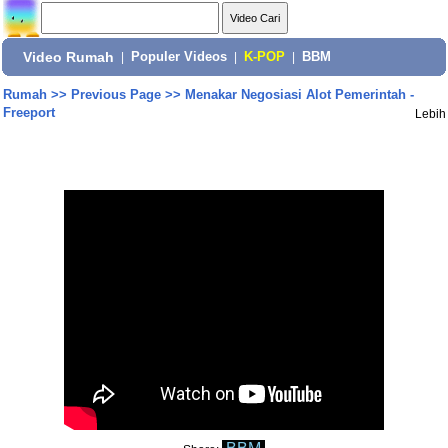
Video Rumah
|
Populer Videos
|
K-POP
|
BBM
Rumah
>>
Previous Page
>>
Menakar Negosiasi Alot Pemerintah -
Freeport
Lebih