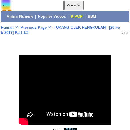
Video Rumah
|
Populer Videos
|
K-POP
|
BBM
Rumah
>>
Previous Page
>>
TUKANG OJEK PENGKOLAN - [20 Fe
b 2017] Part 1/3
Lebih