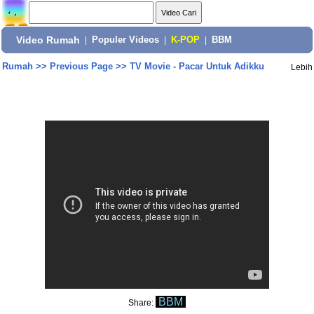
Video Rumah
|
Populer Videos
|
K-POP
|
BBM
Rumah
>>
Previous Page
>>
TV Movie - Pacar Untuk Adikku
Lebih
BBM
Share: