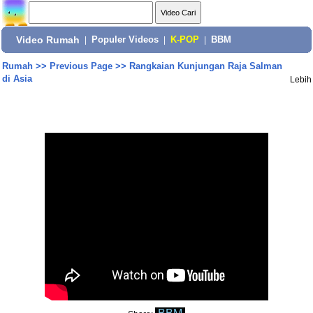
Video Rumah
|
Populer Videos
|
K-POP
|
BBM
Rumah
>>
Previous Page
>>
Rangkaian Kunjungan Raja Salman
di Asia
Lebih