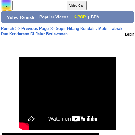
Video Rumah
|
Populer Videos
|
K-POP
|
BBM
Rumah
>>
Previous Page
>>
Sopir Hilang Kendali , Mobil Tabrak
Dua Kendaraan Di Jalur Berlawanan
Lebih