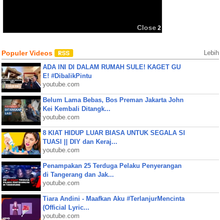
BBM
Share:
Close
2
Populer Videos
Lebih
ADA INI DI DALAM RUMAH SULE! KAGET GU
E! #DibalikPintu
youtube.com
Belum Lama Bebas, Bos Preman Jakarta John
Kei Kembali Ditangk...
youtube.com
8 KIAT HIDUP LUAR BIASA UNTUK SEGALA SI
TUASI || DIY dan Keraj...
youtube.com
Penampakan 25 Terduga Pelaku Penyerangan
di Tangerang dan Jak...
youtube.com
Tiara Andini - Maafkan Aku #TerlanjurMencinta
(Official Lyric...
youtube.com