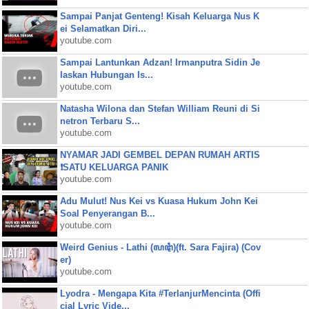
Sampai Panjat Genteng! Kisah Keluarga Nus K
ei Selamatkan Diri...
youtube.com
Sampai Lantunkan Adzan! Irmanputra Sidin Je
laskan Hubungan Is...
youtube.com
Natasha Wilona dan Stefan William Reuni di Si
netron Terbaru S...
youtube.com
NYAMAR JADI GEMBEL DEPAN RUMAH ARTIS
❗SATU KELUARGA PANIK
youtube.com
Adu Mulut! Nus Kei vs Kuasa Hukum John Kei
Soal Penyerangan B...
youtube.com
Weird Genius - Lathi (ꦭꦛꦶ)(ft. Sara Fajira) (Cov
er)
youtube.com
Lyodra - Mengapa Kita #TerlanjurMencinta (Offi
cial Lyric Vide...